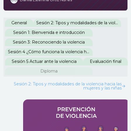
Perfilado de sección
General
Sesión 2: Tipos y modalidades de la violencia hacia las mujeres y las niñas
Sesión 1: Bienvenida e introducción
Sesión 3: Reconociendo la violencia
Sesión 4 ¿Cómo funciona la violencia hacia las mujeres y las niñas?
Sesión 5 Actuar ante la violencia
Evaluación final
Diploma
Sesión 2: Tipos y modalidades de la violencia hacia las
→
mujeres y las niñas