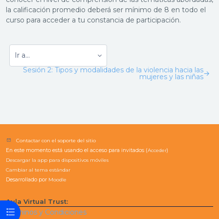
la calificación promedio deberá ser mínimo de 8 en todo el
curso para acceder a tu constancia de participación.
Sesión 2: Tipos y modalidades de la violencia hacia las
→
mujeres y las niñas
Contactar con el soporte del sitio
En este momento está usando el acceso para invitados (
Acceder
)
Descargar la app para dispositivos móviles
Cambiar al tema estándar
Desarrollado por
Moodle
Aula Virtual Trust:
Abrir índice del curso
Términos y Condiciones