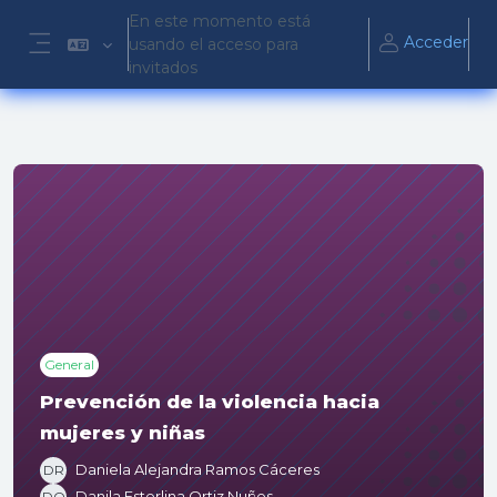
Salta al contenido principal
En este momento está
Acceder
usando el acceso para
Panel lateral
invitados
General
Prevención de la violencia hacia
mujeres y niñas
Daniela Alejandra Ramos Cáceres
DR
Danila Esterlina Ortiz Nuñes
DO