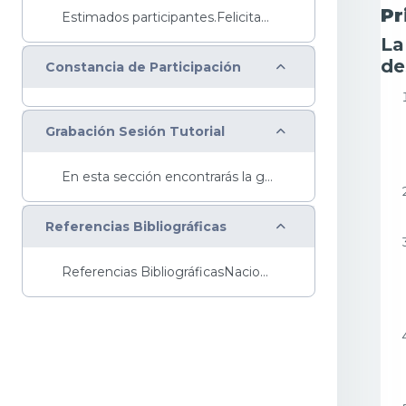
Pr
Estimados participantes.Felicitaciones a quienes...
La
de
Colapsar
Constancia de Participación
Colapsar
Grabación Sesión Tutorial
En esta sección encontrarás la grabación de la ses...
Colapsar
Referencias Bibliográficas
Referencias BibliográficasNaciones Unidas (2015). ...