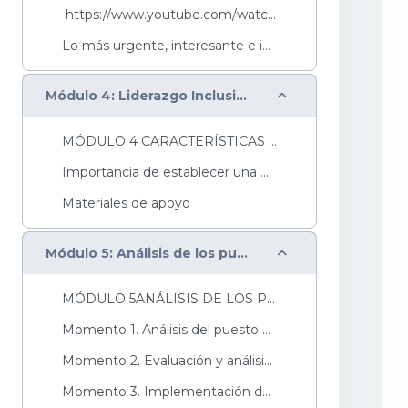
https://www.youtube.com/watch?v=wRsnzjEAND0&...
Lo más urgente, interesante e importante, es crear...
Colapsar
Módulo 4: Liderazgo Inclusivo
MÓDULO 4 CARACTERÍSTICAS DEL LIDERAZGO INCLUSIVO L...
Importancia de establecer una Estrategia de Comuni...
Materiales de apoyo
Colapsar
Módulo 5: Análisis de los puestos de trabajo
MÓDULO 5ANÁLISIS DE LOS PUESTOS DE TRABAJO El...
Momento 1. Análisis del puesto de trabajoLa empres...
Momento 2. Evaluación y análisis del puesto de tra...
Momento 3. Implementación de ajustes razonables:&n...