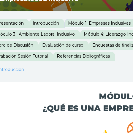
erfilado de sección
resentación
Introducción
Módulo 1: Empresas Inclusivas
ódulo 3 : Ambiente Laboral Inclusivo
Módulo 4: Liderazgo Inc
oro de Discusión
Evaluación de curso
Encuestas de finali
rabación Sesión Tutorial
Referencias Bibliográficas
ntroducción
MÓDUL
¿QUÉ ES UNA EMPRE