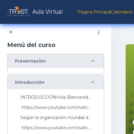
Salta al contenido principal
Página Principal
Calendario
Menú del curso
Colapsar
Presentación
Colapsar
Introducción
INTRODUCCIÓNHola Bienvenid@s a este curso sobre: E...
https://www.youtube.com/watch?v=ROKyHQP1S28&...
Según la organización mundial de la salud (OMS), m...
https://www.youtube.com/watch?v=FdRa-SWSktQ&...