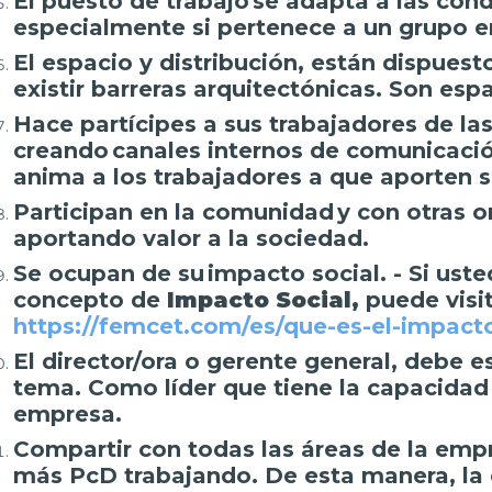
El puesto de trabajo se adapta a las con
especialmente si pertenece a un grupo en
El espacio y distribución, están dispuesto
existir barreras arquitectónicas. Son esp
Hace partícipes a sus trabajadores de las
creando canales internos de comunicació
anima a los trabajadores a que aporten s
Participan en la comunidad y con otras 
aportando valor a la sociedad.
Se ocupan de su
impacto social
. - Si us
concepto de
Impacto Social
,
puede visit
https://femcet.com/es/que-es-el-impact
El director/ora o gerente general, debe 
tema. Como líder que tiene la capacidad 
empresa.
Compartir con todas las áreas de la empr
más PcD trabajando. De esta manera, la e