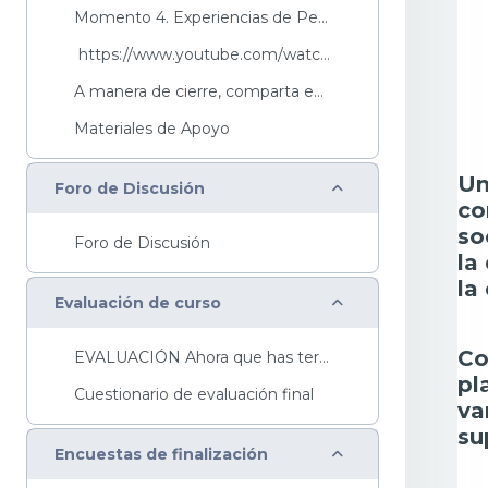
Momento 4. Experiencias de Personas con Discapacid...
https://www.youtube.com/watch?v=XX717zjDfvA&...
A manera de cierre, comparta en el Foro - Tema: Mi...
Materiales de Apoyo
Un
Colapsar
Foro de Discusión
co
so
Foro de Discusión
la
la
Colapsar
Evaluación de curso
Co
EVALUACIÓN Ahora que has terminado este curso y ...
pl
Cuestionario de evaluación final
va
su
Colapsar
Encuestas de finalización