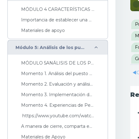
MÓDULO 4 CARACTERÍSTICAS DEL LIDERAZGO INCLUSIVO L...
Importancia de establecer una Estrategia de Comuni...
P
P
Materiales de apoyo
M
Colapsar
F
Módulo 5: Análisis de los puestos de trabajo
G
MÓDULO 5ANÁLISIS DE LOS PUESTOS DE TRABAJO El...
◀︎
G
Momento 1. Análisis del puesto de trabajoLa empres...
Momento 2. Evaluación y análisis del puesto de tra...
Re
Momento 3. Implementación de ajustes razonables:&n...
Momento 4. Experiencias de Personas con Discapacid...
https://www.youtube.com/watch?v=XX717zjDfvA&...
A manera de cierre, comparta en el Foro - Tema: Mi...
Materiales de Apoyo