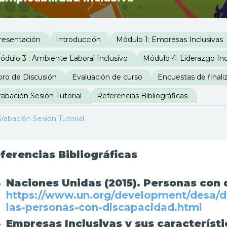
erfilado de sección
resentación
Introducción
Módulo 1: Empresas Inclusivas
ódulo 3 : Ambiente Laboral Inclusivo
Módulo 4: Liderazgo Inc
oro de Discusión
Evaluación de curso
Encuestas de finali
rabación Sesión Tutorial
Referencias Bibliográficas
rabación Sesión Tutorial
ferencias Bibliográficas
Naciones Unidas (2015). Personas con 
https://www.un.org/development/desa/dis
las-personas-con-discapacidad.html
Empresas Inclusivas y sus característ