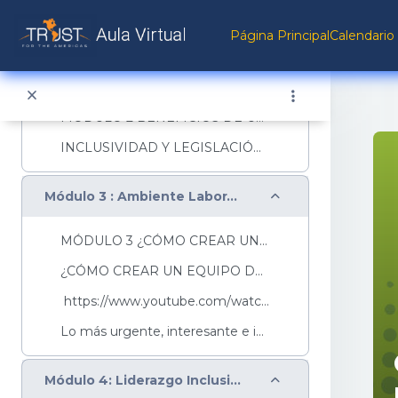
Salta al contenido principal
https://www.youtube.com/watch?v=QENxnvdouB8&...
Página Principal
Calendario
Colapsar
Módulo 2: Beneficios de una empresa inclusiva
MÓDULO 2 BENEFICIOS DE UNA EMPRESA INCLUSIVA Una e...
INCLUSIVIDAD Y LEGISLACIÓN LABORAL Las PcD, t...
Colapsar
Módulo 3 : Ambiente Laboral Inclusivo
MÓDULO 3 ¿CÓMO CREAR UN BUEN AMBIENTE LABORAL INCL...
¿CÓMO CREAR UN EQUIPO DE APOYO? Empiece este apa...
https://www.youtube.com/watch?v=wRsnzjEAND0&...
Lo más urgente, interesante e importante, es crear...
Colapsar
Módulo 4: Liderazgo Inclusivo