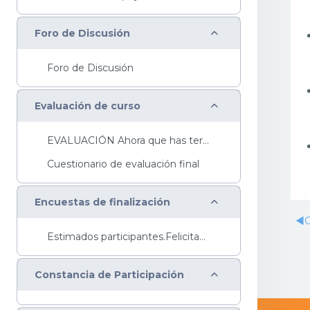
Colapsar
Foro de Discusión
Foro de Discusión
Colapsar
Evaluación de curso
EVALUACIÓN Ahora que has terminado este curso y ...
Cuestionario de evaluación final
Colapsar
Encuestas de finalización
◀︎
G
Estimados participantes.Felicitaciones a quienes...
Colapsar
Constancia de Participación