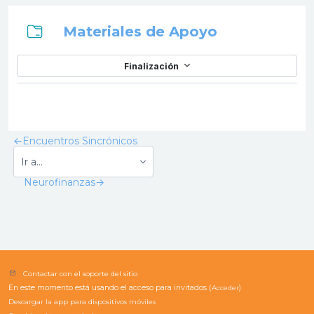
Carpeta
Materiales de Apoyo
Finalización
←
Encuentros Sincrónicos
Neurofinanzas
→
Contactar con el soporte del sitio
En este momento está usando el acceso para invitados (
Acceder
)
Descargar la app para dispositivos móviles