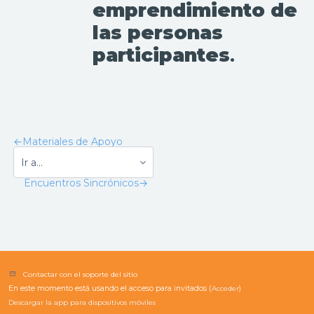
emprendimiento de
las personas
participantes
.
←
Materiales de Apoyo
Encuentros Sincrónicos
→
Contactar con el soporte del sitio
En este momento está usando el acceso para invitados (
Acceder
)
Descargar la app para dispositivos móviles