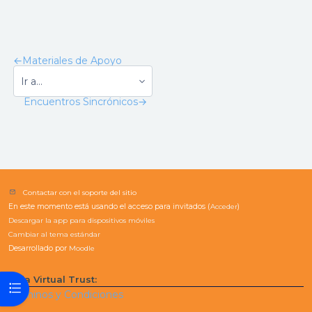
←
Materiales de Apoyo
Encuentros Sincrónicos
→
Contactar con el soporte del sitio
En este momento está usando el acceso para invitados (
Acceder
)
Descargar la app para dispositivos móviles
Cambiar al tema estándar
Desarrollado por
Moodle
Aula Virtual Trust:
Abrir índice del curso
Términos y Condiciones