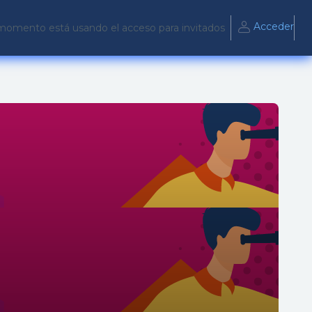
Acceder
momento está usando el acceso para invitados