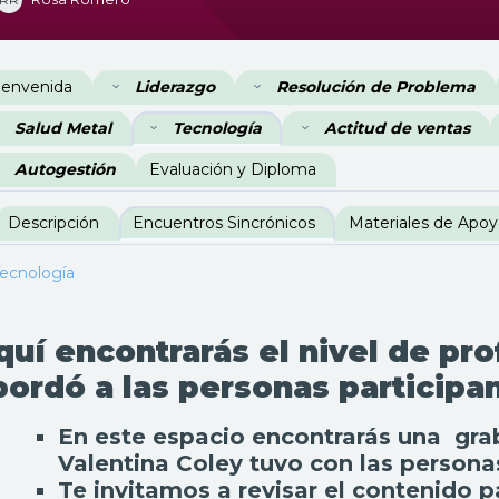
erfilado de sección
ienvenida
Liderazgo
Resolución de Problema
Salud Metal
Tecnología
Actitud de ventas
Autogestión
Evaluación y Diploma
Descripción
Encuentros Sincrónicos
Materiales de Apo
ecnología
quí encontrarás el nivel de pr
bordó a las personas participan
En este espacio encontrarás una grab
Valentina Coley tuvo con las persona
Te invitamos a revisar el contenido 