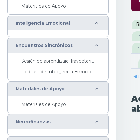
Materiales de Apoyo
P
Colapsar
Inteligencia Emocional
B
Colapsar
Encuentros Sincrónicos
Sesión de aprendizaje Trayectoria Básica...
Podcast de Inteligencia EmocionalTe invitamos a es...
◀︎
T
Colapsar
Materiales de Apoyo
A
Materiales de Apoyo
a
Colapsar
Neurofinanzas