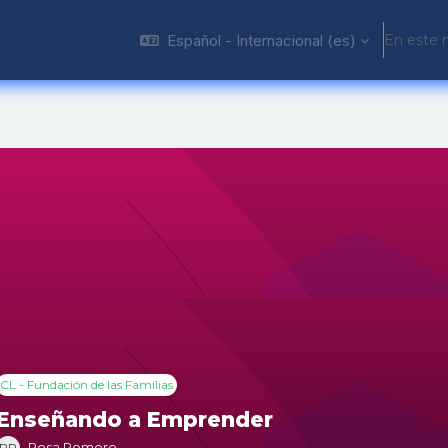
Español - Internacional ‎(es)‎
En este 
CL - Fundación de las Familias
Enseñando a Emprender
Rosa Romero
RR