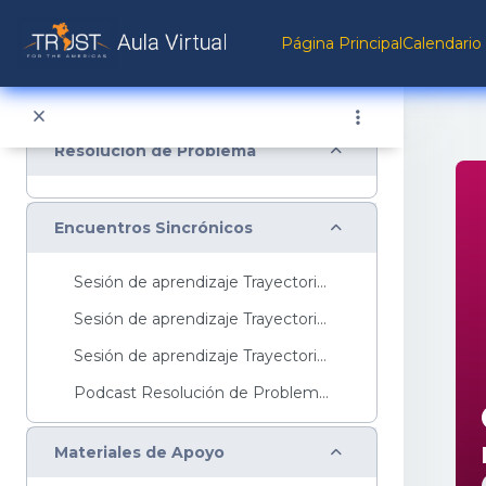
Salta al contenido principal
Colapsar
Materiales de Apoyo
Página Principal
Calendario
Materiales de Apoyo
Colapsar
Resolución de Problema
Colapsar
Encuentros Sincrónicos
Sesión de aprendizaje Trayectoria Básica ...
Sesión de aprendizaje Trayectoria Intermedia ...
Sesión de aprendizaje Trayectoria Avanzada ...
Podcast Resolución de ProblemasTe invitamos a escu...
Colapsar
Materiales de Apoyo