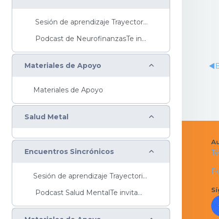
Sesión de aprendizaje Trayectoria Básica&nbs...
Podcast de NeurofinanzasTe invitamos a escuc...
Colapsar
Materiales de Apoyo
◀︎
B
Materiales de Apoyo
Colapsar
Salud Metal
Au
Colapsar
Encuentros Sincrónicos
Té
Po
Sesión de aprendizaje Trayectoria Básica ...
Sí
Podcast Salud MentalTe invitamos a escuchar ...
Colapsar