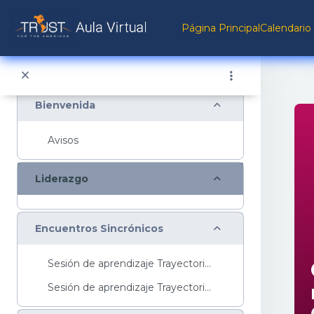
Salta al contenido principal
Página Principal
Calendario
Menú del curso
Colapsar
Bienvenida
Avisos
Colapsar
Liderazgo
Colapsar
Encuentros Sincrónicos
Sesión de aprendizaje Trayectoria Inte...
Sesión de aprendizaje Trayectoria Avanzada ...