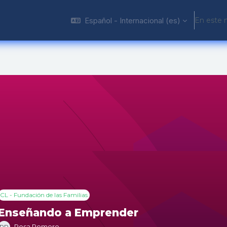
Español - Internacional ‎(es)‎
En este 
CL - Fundación de las Familias
Enseñando a Emprender
Rosa Romero
RR