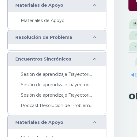
Colapsar
Materiales de Apoyo
Materiales de Apoyo
P
B
Colapsar
Resolución de Problema
Colapsar
Encuentros Sincrónicos
Sesión de aprendizaje Trayectoria Básica ...
◀︎
B
Sesión de aprendizaje Trayectoria Intermedia ...
O
Sesión de aprendizaje Trayectoria Avanzada ...
Podcast Resolución de ProblemasTe invitamos a escu...
Colapsar
Materiales de Apoyo