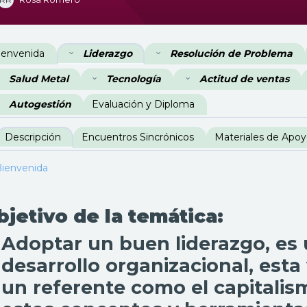
erfilado de sección
ienvenida
Liderazgo
Resolución de Problema
Salud Metal
Tecnología
Actitud de ventas
Autogestión
Evaluación y Diploma
Descripción
Encuentros Sincrónicos
Materiales de Apo
ienvenida
bjetivo de la temática:
Adoptar un buen liderazgo, es u
desarrollo organizacional, est
un referente como el capitalis