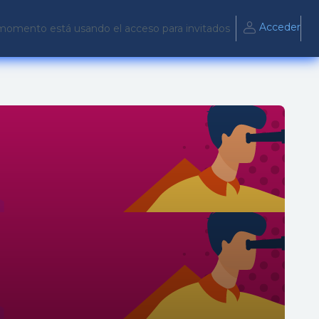
Acceder
momento está usando el acceso para invitados