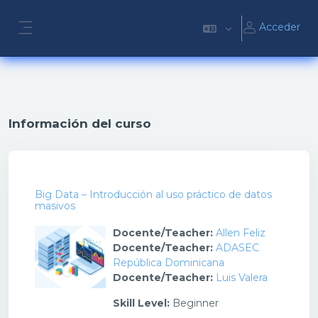
Salta al contenido principal
Acceder
Panel lateral
Información del curso
Big Data – Introducción al uso práctico de datos
masivos
Docente/Teacher:
Allen Feliz
Docente/Teacher:
ADASEC
República Dominicana
Docente/Teacher:
Luis Valera
Skill Level
:
Beginner