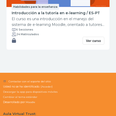
Habilidades para la enseñanza
Introducción a la tutoría en e-learning / ES-PT
El curso es una introducción en el manejo del
sistema de e-learning Moodle, orientado a tutores,
con la finalidad de llevar un curso presencial hacia
6 Secciones
24 Matriculados
un entorno virtual.
Ver curso
Contactar con el soporte del sitio
Usted no se ha identificado. (
Acceder
)
Descargar la app para dispositivos móviles
Cambiar al tema estándar
Desarrollado por
Moodle
Aula Virtual Trust: