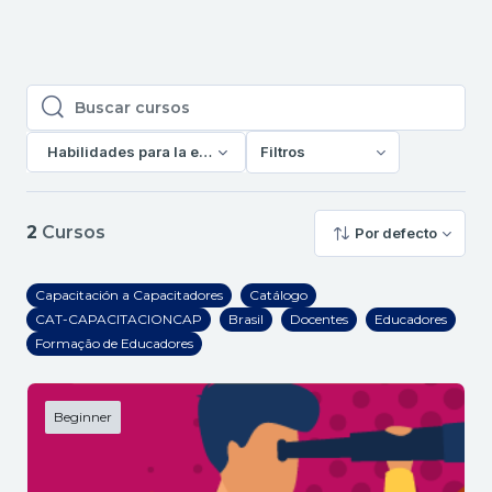
Buscar cursos
Buscar cursos
Habilidades para la enseñanza
Filtros
2
Cursos
Por defecto
Capacitación a Capacitadores
Catálogo
CAT-CAPACITACIONCAP
Brasil
Docentes
Educadores
Formação de Educadores
Beginner