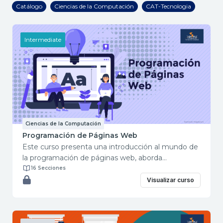
Catálogo
Ciencias de la Computación
CAT-Tecnologia
Intermediate
Ciencias de la Computación
Programación de Páginas Web
Este curso presenta una introducción al mundo de
la programación de páginas web, aborda
terminología general de los marcadores HTML más
16 Secciones
utilizados para la creación de una página web a
Visualizar curso
partir de bloques. Dirigido a: Personas con
conocimientos intermedios de computación.
Duración total del curso: 16 horas Módulos: