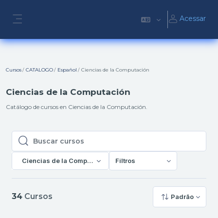
Ir para o conteúdo principal
Acessar
Painel lateral
Cursos
CATALOGO
Español
Ciencias de la Computación
Ciencias de la Computación
Catálogo de cursos en Ciencias de la Computación.
Buscar cursos
Buscar cursos
Ciencias de la Computación
Filtros
34
Cursos
Padrão