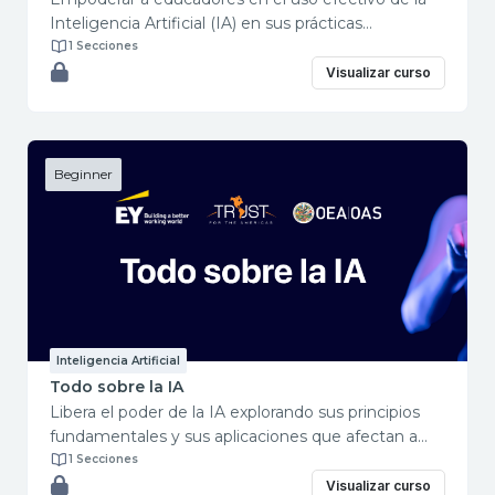
Inteligencia Artificial (IA) en sus prácticas
pedagógicas. Desmitificar conceptos y propuesta
1 Secciones
de prácticas aplicadas con modelos avanzados de
Visualizar curso
lenguaje. Descubrir las claves para un enfoque
responsable, practicar su implementación y
concluir con una sólida comprensión de cómo
utilizar la IA de forma segura y efectiva en la
Beginner
educación.
Inteligencia Artificial
Todo sobre la IA
Libera el poder de la IA explorando sus principios
fundamentales y sus aplicaciones que afectan a
todas las facetas de nuestras vidas. Desde mejorar
1 Secciones
las actividades diarias a través de asistentes de voz
Visualizar curso