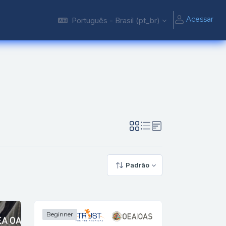
Acessar
Português - Brasil ‎(pt_br)‎
Padrão
Beginner