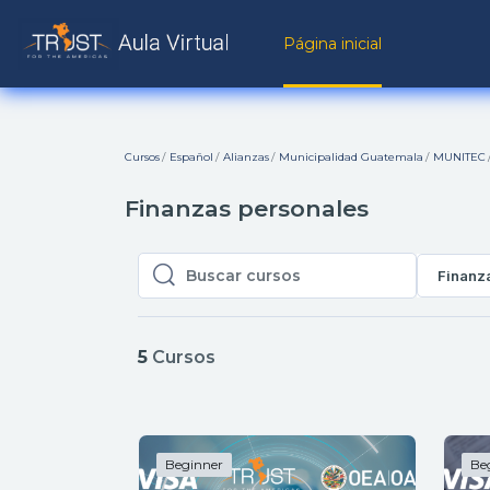
Ir para o conteúdo principal
Página inicial
Cursos
Español
Alianzas
Municipalidad Guatemala
MUNITEC
Finanzas personales
Finanz
Buscar cursos
Buscar cursos
5
Cursos
Beginner
Be