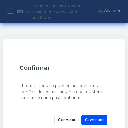
Salta al contenido principal
En este momento está
Acceder
usando el acceso para
Panel lateral
invitados
Confirmar
Los invitados no pueden acceder a los
perfiles de los usuarios. Acceda al sistema
con un usuario para continuar.
Cancelar
Continuar