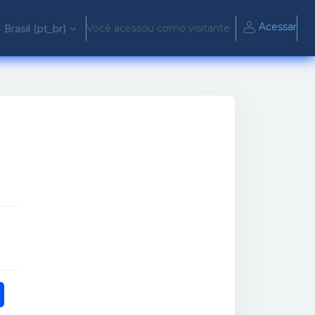
Acessar
Brasil ‎(pt_br)‎
Você acessou como visitante