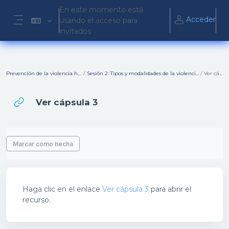
Salta al contenido principal
En este momento está
Acceder
usando el acceso para
Panel lateral
invitados
Prevención de la violencia hacia mujeres y niñas
Sesión 2: Tipos y modalidades de la violencia hacia las mujeres y las niñas
Ver cápsula 3
Ver cápsula 3
Requisitos de finalización
Marcar como hecha
Haga clic en el enlace
Ver cápsula 3
para abrir el
recurso.