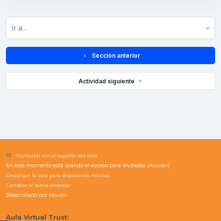
Ir a...
  Sección anterior
 Actividad siguiente 
Contactar con el soporte del sitio
En este momento está usando el acceso para invitados (
Acceder
)
Descargar la app para dispositivos móviles
Cambiar al tema estándar
Desarrollado por
Moodle
Aula Virtual Trust: