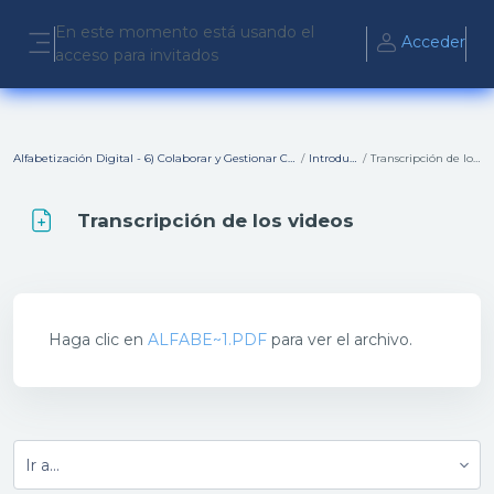
Salta al contenido principal
En este momento está usando el
Acceder
acceso para invitados
Panel lateral
Alfabetización Digital - 6) Colaborar y Gestionar Contenido Digital
Introducción
Transcripción de los videos
Transcripción de los videos
Requisitos de finalización
Haga clic en
ALFABE~1.PDF
para ver el archivo.
Ir a...