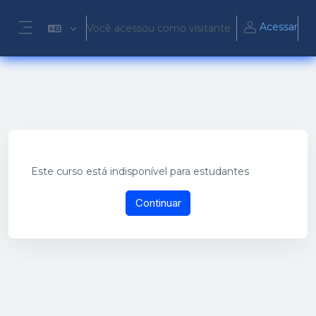
Ir para o conteúdo principal
Acessar
Você acessou como visitante
Painel lateral
Este curso está indisponível para estudantes
Continuar