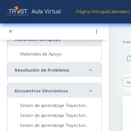
Salta al contenido principal
Página Principal
Calendario
Sesión de aprendizaje Trayectoria Inte...
Sesión de aprendizaje Trayectoria Avanzada ...
Colapsar
Materiales de Apoyo
Ense
Materiales de Apoyo
Colapsar
Resolución de Problema
Requ
Ma
Colapsar
Encuentros Sincrónicos
Sesión de aprendizaje Trayectoria Básica ...
Sesión de aprendizaje Trayectoria Intermedia ...
Sesión de aprendizaje Trayectoria Avanzada ...