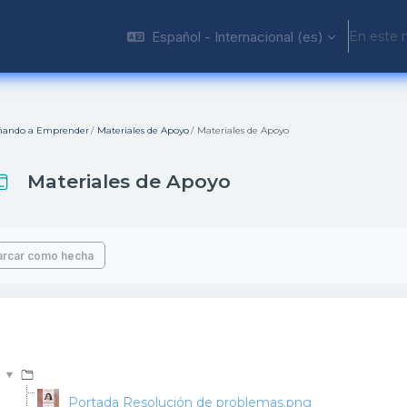
Español - Internacional ‎(es)‎
En este 
ñando a Emprender
Materiales de Apoyo
Materiales de Apoyo
Materiales de Apoyo
isitos de finalización
rcar como hecha
Portada Resolución de problemas.png