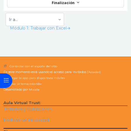
Finalización
Módulo 1: Trabajar con Excel
→
Contactar con el soporte del sitio
En este momento está usando el acceso para invitados (
Acceder
)
Descargar la app para dispositivos móviles
Abrir índice del curso
Cambiar al tema estándar
Desarrollado por
Moodle
Aula Virtual Trust:
Términos y Condiciones
Políticas de Privacidad