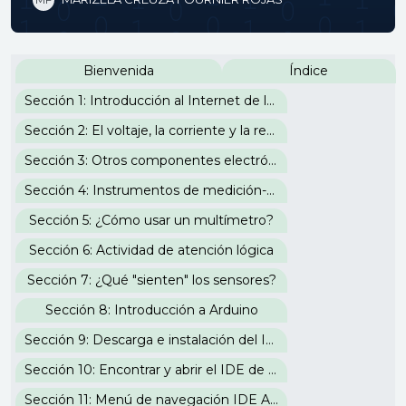
Perfilado de sección
Bienvenida
Índice
Sección 1: Introducción al Internet de las Cosas
Sección 2: El voltaje, la corriente y la resistencia
Sección 3: Otros componentes electrónicos
Sección 4: Instrumentos de medición-corrientes análogas y digitales
Sección 5: ¿Cómo usar un multímetro?
Sección 6: Actividad de atención lógica
Sección 7: ¿Qué "sienten" los sensores?
Sección 8: Introducción a Arduino
Sección 9: Descarga e instalación del IDE de Arduino
Sección 10: Encontrar y abrir el IDE de Arduino
Sección 11: Menú de navegación IDE Arduino