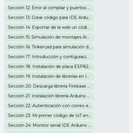
Sección 12: Error al compilar y puertos IDE Arduino
Sección 13: Crear código para IDE Arduino en la web
Sección 14: Exportar de la web un código para el IDE de Arduino
Sección 15: Simulación de montajes Arduino en la web
Seccíón 16: Tinkercad para simulación de código en placas de Arduino
Sección 17: Introducción y configuración en IDE Arduino a la placa IoT ESP8266
Sección 18: Instalación de placa ESP8266 en IDE Arduino
Sección 19: Instalación de librerías en IDE Arduino
Sección 20: Descarga librería Firebase para IoT en IDE Arduino
Sección 21: Instalación librería Arduino Json en IDE y acceso a Firebase
Sección 22: Autenticación con correo electrónico Firebase
Sección 23: Mi primer código de IoT en IDE Arduino
Sección 24: Monitor serial IDE Arduino y configuración de WiFi