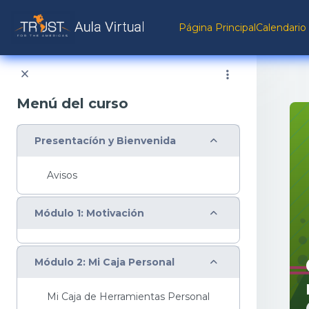
Salta al contenido principal
Página Principal
Calendario
Menú del curso
Colapsar
Presentacíón y Bienvenida
Avisos
Colapsar
Módulo 1: Motivación
Colapsar
Módulo 2: Mi Caja Personal
Mi Caja de Herramientas Personal