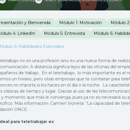
erfilado de sección
resentacíón y Bienvenida
Módulo 1: Motivación
Módulo 2:
ódulo 4: LinkedIn
Módulo 5: Entrevista
Módulo 6: Habilid
ódulo 6: Habilidades Esenciales
eletrabajo no es una profesión sino es una nueva forma de realizar
comunicación. A distancia significa lejos de las oficinas del emp
pañeros de trabajo. En el teletrabajo, lo más importante es el
mos un horario, pero otras empresas que te contratan para teletr
nces no importa si los haces en el día o la noche. La característ
s clásicas de tiempo y lugar. Gracias al uso de las telecomunicaci
io y momento que más le convenga, pues ya no es necesaria su pr
ecífico. Más información: Carmen Viorreta: “La capacidad de tele
dación ONCE.
ideal para teletrabajar es
: