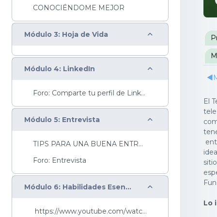
CONOCIÉNDOME MEJOR
P
Colapsar
Módulo 3: Hoja de Vida
P
M
Colapsar
Módulo 4: LinkedIn
◀︎
M
Foro: Comparte tu perfil de LinkedIn
El T
tele
Colapsar
Módulo 5: Entrevista
com
tene
ento
TIPS PARA UNA BUENA ENTREVISTA
idea
Foro: Entrevista
sit
esp
Fun
Colapsar
Módulo 6: Habilidades Esenciales
Lo 
https://www.youtube.com/watch?v=lGTabjrVWoY&...