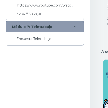
https://www.youtube.com/watch?v=Ez06_FPQhjE&...
Foro: A trabajar!
Colapsar
Módulo 7: Teletrabajo
Encuesta Teletrabajo
A c