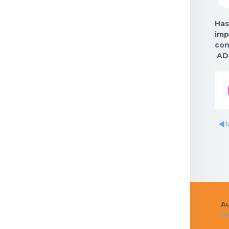
Has
imp
con
ADE
◀︎
M
Au
Té