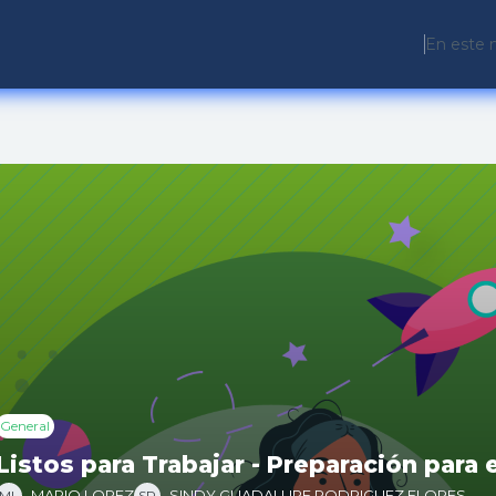
En este 
General
Listos para Trabajar - Preparación para 
MARIO LOPEZ
SINDY GUADALUPE RODRIGUEZ FLORES
ML
SR