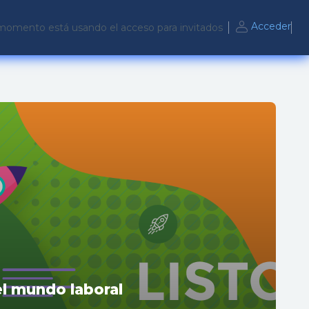
Acceder
momento está usando el acceso para invitados
el mundo laboral