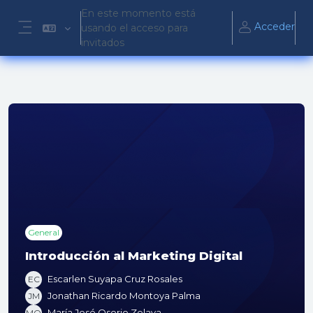
Salta al contenido principal
En este momento está
Acceder
usando el acceso para
Panel lateral
invitados
General
Introducción al Marketing Digital
Escarlen Suyapa Cruz Rosales
EC
Jonathan Ricardo Montoya Palma
JM
María José Osorio Zelaya
MO