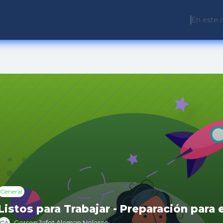
En este 
General
Listos para Trabajar - Preparación para 
Gerson Jafet Aleman Nolasco
GA