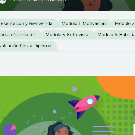
erfilado de sección
resentacíón y Bienvenida
Módulo 1: Motivación
Módulo 2:
ódulo 4: LinkedIn
Módulo 5: Entrevista
Módulo 6: Habilid
valuación final y Diploma