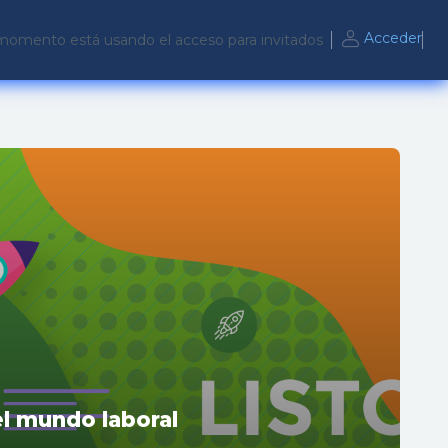
Acceder
momento está usando el acceso para invitados
el mundo laboral