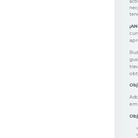
act
nec
tene
¡AN
cur
apr
Bus
gus
tra
obt
Obj
Adq
emp
Obj