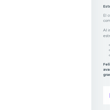
Est
El 
com
Al 
est
Fel
ava
gra