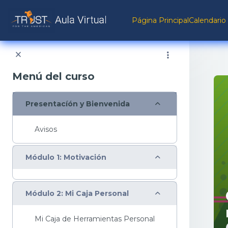
Salta al contenido principal
Página Principal
Calendario
Menú del curso
Colapsar
Presentacíón y Bienvenida
Avisos
Colapsar
Módulo 1: Motivación
Colapsar
Módulo 2: Mi Caja Personal
Mi Caja de Herramientas Personal