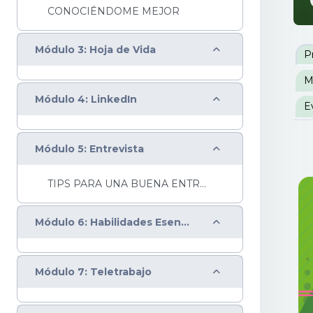
CONOCIÉNDOME MEJOR
P
Colapsar
Módulo 3: Hoja de Vida
P
M
Colapsar
Módulo 4: LinkedIn
E
Colapsar
Módulo 5: Entrevista
TIPS PARA UNA BUENA ENTREVISTA
Colapsar
Módulo 6: Habilidades Esenciales
Colapsar
Módulo 7: Teletrabajo