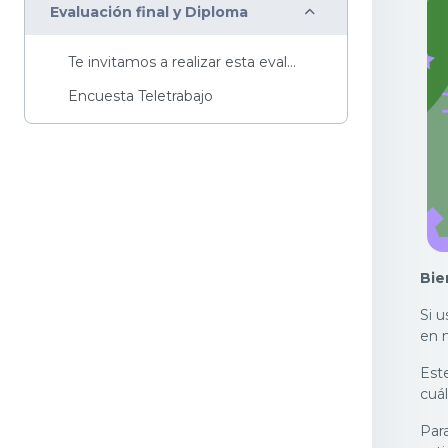
Colapsar
Evaluación final y Diploma
Te invitamos a realizar esta evaluación de repaso ...
Encuesta Teletrabajo
Bie
Si 
en m
Est
cuál
Par