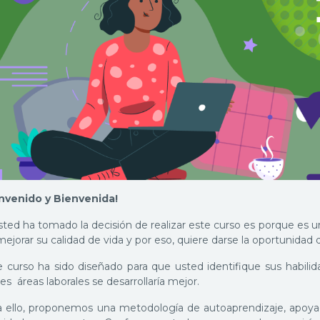
nvenido y Bienvenida!
usted ha tomado la decisión de realizar este curso es porque es
ejorar su calidad de vida y por eso, quiere darse la oportunidad
e curso ha sido diseñado para que usted identifique sus habil
es áreas laborales se desarrollaría mejor.
a ello, proponemos una metodología de autoaprendizaje, apoyada