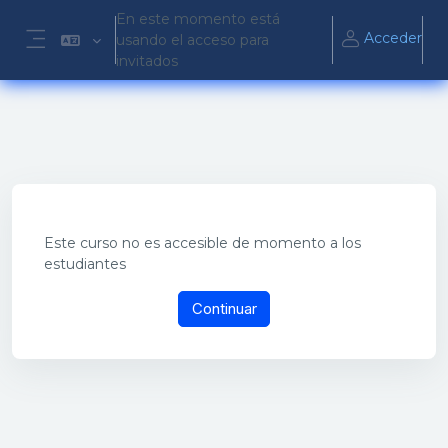
Salta al contenido principal
En este momento está
Acceder
usando el acceso para
Panel lateral
invitados
Este curso no es accesible de momento a los
estudiantes
Continuar