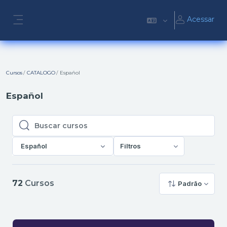
Ir para o conteúdo principal
Acessar
Painel lateral
Cursos
CATALOGO
Español
Español
Buscar cursos
Buscar cursos
Español
Filtros
72
Cursos
Padrão