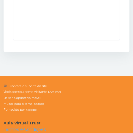
Contate o suporte do site
Você acessou como visitante (
Acessar
)
Baixar o aplicativo móvel.
Mudar para o tema padrão
Fornecido por
Moodle
Aula Virtual Trust:
Termos e Condições