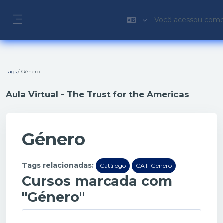
Ir para o conteúdo principal
Você acessou como 
Painel lateral
Tags
Género
Aula Virtual - The Trust for the Americas
Género
Tags relacionadas:
Catálogo
CAT-Genero
Cursos marcada com
"Género"