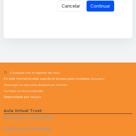
Cancelar
Continuar
Contactar con el soporte del sitio
En este momento está usando el acceso para invitados (
Acceder
)
Descargar la app para dispositivos móviles
Cambiar al tema estándar
Desarrollado por
Moodle
Aula Virtual Trust:
Términos y Condiciones
Políticas de Privacidad