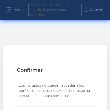
Salta al contenido principal
En este momento está
Acceder
usando el acceso para
Panel lateral
invitados
Confirmar
Los invitados no pueden acceder a los
perfiles de los usuarios. Acceda al sistema
con un usuario para continuar.