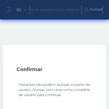
Ir para o conteúdo principal
Acessar
Você acessou como visitante
Painel lateral
Confirmar
Visitantes não podem acessar os perfis de
usuário. Acesse com uma conta completa
de usuário para continuar.