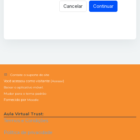
Cancelar
Continuar
Contate o suporte do site
Você acessou como visitante (
Acessar
)
Baixar o aplicativo móvel.
Mudar para o tema padrão
Fornecido por
Moodle
Aula Virtual Trust:
Termos e Condições
Política de privacidade