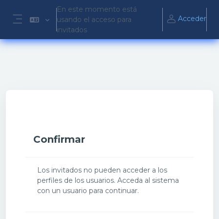
Salta al contenido principal
En este momento está
Acceder
usando el acceso para
Panel lateral
invitados
Confirmar
Los invitados no pueden acceder a los
perfiles de los usuarios. Acceda al sistema
con un usuario para continuar.