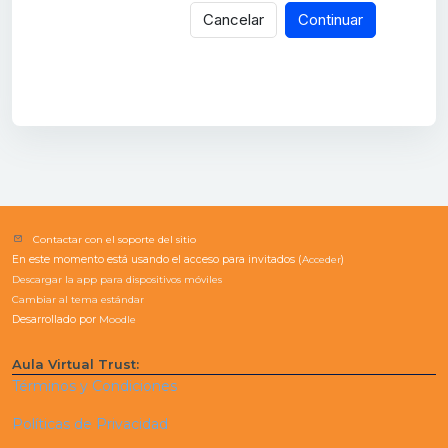
Cancelar
Continuar
Contactar con el soporte del sitio
En este momento está usando el acceso para invitados (
Acceder
)
Descargar la app para dispositivos móviles
Cambiar al tema estándar
Desarrollado por
Moodle
Aula Virtual Trust:
Términos y Condiciones
Políticas de Privacidad