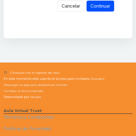
Cancelar
Continuar
Contactar con el soporte del sitio
En este momento está usando el acceso para invitados (
Acceder
)
Descargar la app para dispositivos móviles
Cambiar al tema estándar
Desarrollado por
Moodle
Aula Virtual Trust:
Términos y Condiciones
Políticas de Privacidad