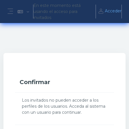
Salta al contenido principal
En este momento está
Acceder
usando el acceso para
Panel lateral
invitados
Confirmar
Los invitados no pueden acceder a los
perfiles de los usuarios. Acceda al sistema
con un usuario para continuar.