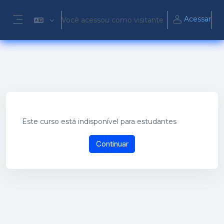
Ir para o conteúdo principal
Acessar
Você acessou como visitante
Painel lateral
Este curso está indisponível para estudantes
Continuar