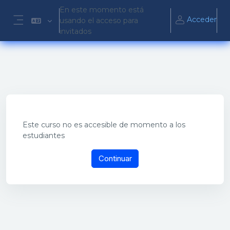
Salta al contenido principal
En este momento está
Acceder
usando el acceso para
Panel lateral
invitados
Este curso no es accesible de momento a los
estudiantes
Continuar