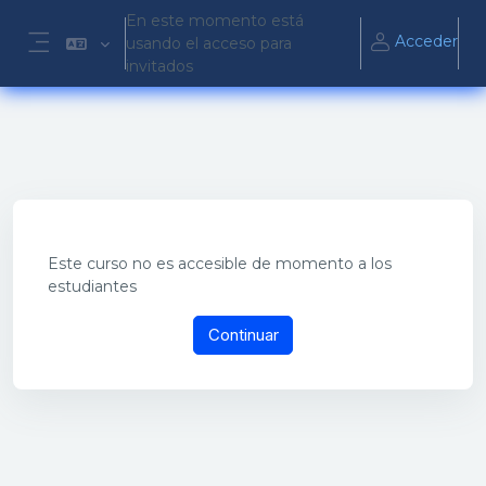
Salta al contenido principal
En este momento está
Acceder
usando el acceso para
Panel lateral
invitados
Este curso no es accesible de momento a los
estudiantes
Continuar