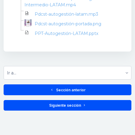
Intermedio-LATAM.mp4
Pdcst-autogestión-latam.mp3
Pdcst-autogestión-portada.png
PPT-Autogestión-LATAM.pptx
Ir a...
  Sección anterior
 Siguiente sección 