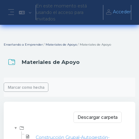
Salta al contenido principal
En este momento está
Acceder
usando el acceso para
Panel lateral
invitados
Enseñando a Emprender
Materiales de Apoyo
Materiales de Apoyo
Materiales de Apoyo
Requisitos de finalización
Marcar como hecha
Descargar carpeta
Construcción Grupal-Autogestión-