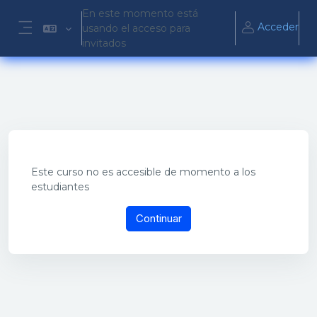
Salta al contenido principal
En este momento está
Acceder
usando el acceso para
Panel lateral
invitados
Este curso no es accesible de momento a los
estudiantes
Continuar