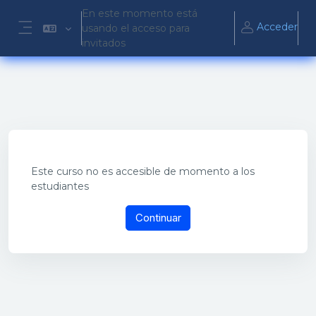
Salta al contenido principal
En este momento está
Acceder
usando el acceso para
Panel lateral
invitados
Este curso no es accesible de momento a los
estudiantes
Continuar